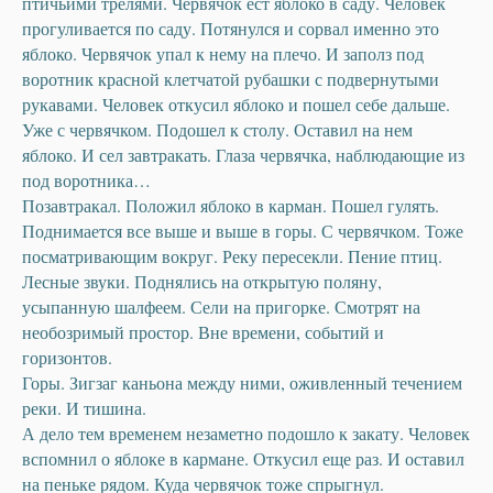
птичьими трелями. Червячок ест яблоко в саду. Человек
прогуливается по саду. Потянулся и сорвал именно это
яблоко. Червячок упал к нему на плечо. И заполз под
воротник красной клетчатой рубашки с подвернутыми
рукавами. Человек откусил яблоко и пошел себе дальше.
Уже с червячком. Подошел к столу. Оставил на нем
яблоко. И сел завтракать. Глаза червячка, наблюдающие из
под воротника…
Позавтракал. Положил яблоко в карман. Пошел гулять.
Поднимается все выше и выше в горы. С червячком. Тоже
посматривающим вокруг. Реку пересекли. Пение птиц.
Лесные звуки. Поднялись на открытую поляну,
усыпанную шалфеем. Сели на пригорке. Смотрят на
необозримый простор. Вне времени, событий и
горизонтов.
Горы. Зигзаг каньона между ними, оживленный течением
реки. И тишина.
© All Rights Reserved.
support@ulviyyamustafina.com
А дело тем временем незаметно подошло к закату. Человек
вспомнил о яблоке в кармане. Откусил еще раз. И оставил
на пеньке рядом. Куда червячок тоже спрыгнул.