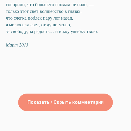
говорили, что большего гномам не надо, —
только этот свет-волшебство в глазах,
что слегка поблек пару лет назад,
я молюсь за свет, от души молю,
© All Rights Reserved.
support@ulviyyamustafina.com
за свободу, за радость… и вижу улыбку твою.
Март 2013
Показать / Скрыть комментарии